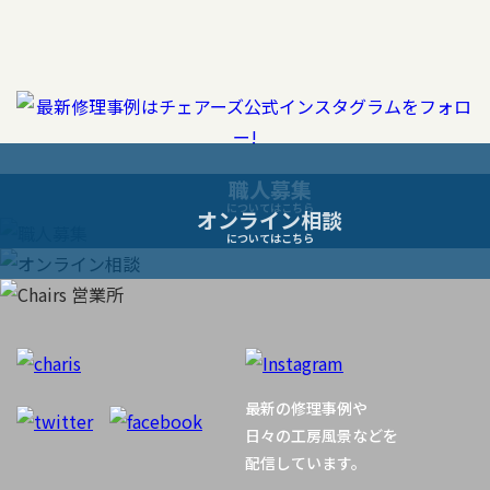
ナ
ビ
ゲ
ー
職人募集
についてはこちら
オンライン相談
シ
についてはこちら
ョ
ン
最新の修理事例や
日々の工房風景などを
配信しています。