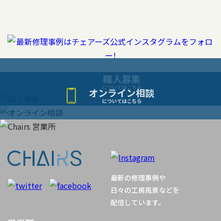
ナ
ビ
ゲ
ー
職人募集
についてはこちら
オンライン相談
シ
についてはこちら
ョ
ン
最新の修理事例や
日々の工房風景などを
配信しています。