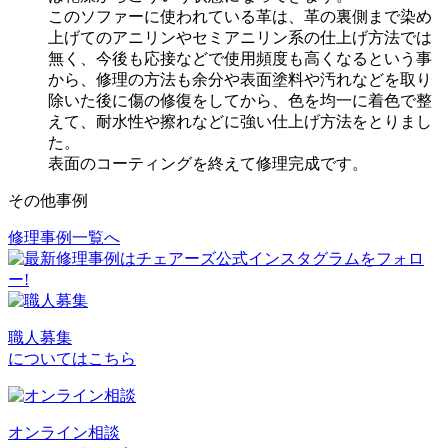
このソファーに使われている革は、革の裏側まで染め
上げてのアニリンやセミアニリン系の仕上げ方法では
無く、今後も応接などで使用頻度も高くなるという事
から、修理の方法も余分や表面塗料や汚れなどを取り
除いた後に傷の修復をしてから、色を均一に着色で整
えて、耐水性や擦れなどに強い仕上げ方法をとりまし
た。
表面のコーティングを終えて修理完成です。
その他事例
修理事例一覧へ
投
稿
ナ
ビ
職人募集
についてはこちら
ゲ
ー
シ
オンライン相談