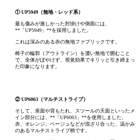
① UP5949
（無地・レッド系）
最も傷みが激しかった肘掛けや側面には、
**
「
UP5949
」
**
を採用しました。
これは深みのある赤の無地ファブリックです。
椅子の輪郭（アウトライン）を濃い無地で囲むこと
で、全体がぼやけず、視覚効果でキリッと引き締まっ
た印象になります。
② UP6063
（マルチストライプ）
そして、座面や背もたれ、スツールの天面といったメ
イン部分には、
**
「
UP6063
」
**
を使用しました。
赤、オレンジ、ベージュなどが混ざり合った、温かみ
のあるマルチストライプ柄です。