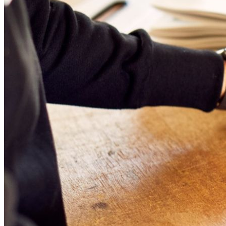
シ
ョ
ン