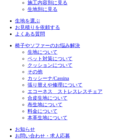
施工内容別に見る
生地別に見る
生地を選ぶ
お見積りを依頼する
よくある質問
椅子やソファーのお悩み解決
生地について
ペット対策について
クッションについて
その他
カッシーナ/Cassina
張り替えや修理について
エコーネス ストレスレスチェア
合皮生地について
布生地について
料金について
本革生地について
お知らせ
お問い合わせ・求人応募