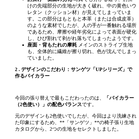
けの先端部分の生地が大きく破れ、中の黄色いウ
レタン（クッション材）が見えてしまっていま
す。この部分はもともと本革（または合成皮革）
のような素材でしたが、人の手が一番触れる場所
であるため、摩擦や経年劣化によって表面が硬化
し、ひび割れて剥がれ落ちてしまったようです。
座面・背もたれの摩耗
メインのストライプ生地
も、全体的に繊維が擦り切れ、色が沈んでしまっ
ていました。
2 . デザインのこだわり：サンゲツ「
UP
シリーズ」で
作るバイカラー
今回の張り替えで最もこだわったのは、
「バイカラー
（
2
色使い）」の配色バランス
です。
元のデザインも
2
色使いでしたが、今回はより洗練され
た印象にするため、
**
「サンゲツ」
**
の椅子張り生地
カタログから、
2
つの生地をセレクトしました。