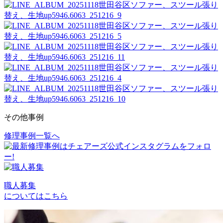
その他事例
修理事例一覧へ
投
稿
ナ
ビ
職人募集
についてはこちら
ゲ
ー