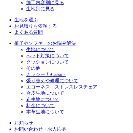
施工内容別に見る
生地別に見る
生地を選ぶ
お見積りを依頼する
よくある質問
椅子やソファーのお悩み解決
生地について
ペット対策について
クッションについて
その他
カッシーナ/Cassina
張り替えや修理について
エコーネス ストレスレスチェア
合皮生地について
布生地について
料金について
本革生地について
お知らせ
お問い合わせ・求人応募