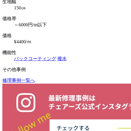
生地幅
150㎝
価格帯
～6000円/m以下
価格
¥4400/ｍ
機能性
バックコーティング
撥水
その他事例
修理事例一覧へ
投
稿
ナ
ビ
ゲ
ー