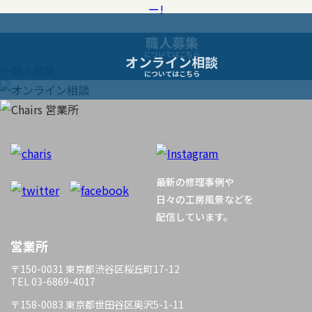
ゲ
ー
職人募集
についてはこちら
オンライン相談
シ
についてはこちら
ョ
ン
最新の修理事例や
日々の工房風景などを
配信しています。
営業所
〒150-0031 東京都渋谷区桜丘町17-12
TEL 03-6869-4017
〒158-0083 東京都世田谷区奥沢5-1-11