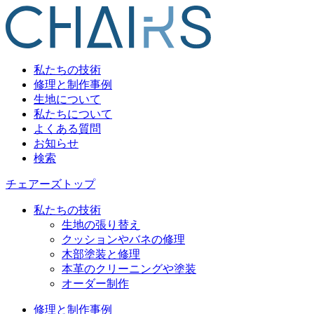
私たちの技術
修理と制作事例
生地について
私たちについて
よくある質問
お知らせ
検索
チェアーズトップ
私たちの技術
生地の張り替え
クッションやバネの修理
木部塗装と修理
本革のクリーニングや塗装
オーダー制作
修理と制作事例