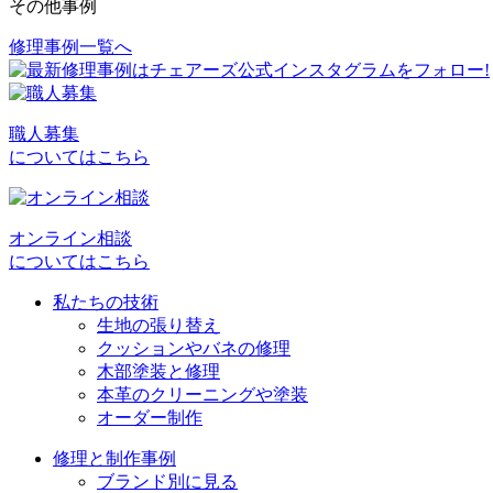
その他事例
修理事例一覧へ
投
稿
ナ
職人募集
ビ
についてはこちら
ゲ
ー
オンライン相談
シ
についてはこちら
ョ
私たちの技術
生地の張り替え
ン
クッションやバネの修理
木部塗装と修理
本革のクリーニングや塗装
オーダー制作
修理と制作事例
ブランド別に見る