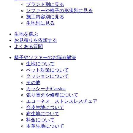
ブランド別に見る
ソファーや椅子の形状別に見る
施工内容別に見る
生地別に見る
生地を選ぶ
お見積りを依頼する
よくある質問
椅子やソファーのお悩み解決
生地について
ペット対策について
クッションについて
その他
カッシーナ/Cassina
張り替えや修理について
エコーネス ストレスレスチェア
合皮生地について
布生地について
料金について
本革生地について