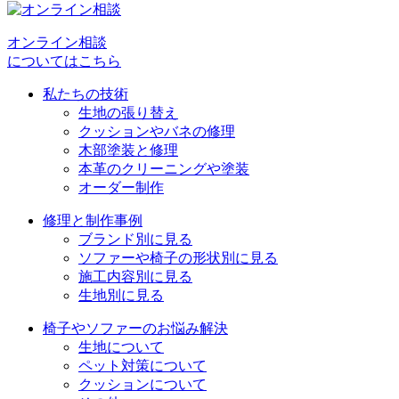
ー
シ
オンライン相談
についてはこちら
ョ
私たちの技術
ン
生地の張り替え
クッションやバネの修理
木部塗装と修理
本革のクリーニングや塗装
オーダー制作
修理と制作事例
ブランド別に見る
ソファーや椅子の形状別に見る
施工内容別に見る
生地別に見る
椅子やソファーのお悩み解決
生地について
ペット対策について
クッションについて