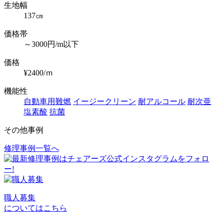
生地幅
137㎝
価格帯
～3000円/m以下
価格
¥2400/ｍ
機能性
自動車用難燃
イージークリーン
耐アルコール
耐次亜
塩素酸
抗菌
その他事例
修理事例一覧へ
投
稿
ナ
ビ
職人募集
についてはこちら
ゲ