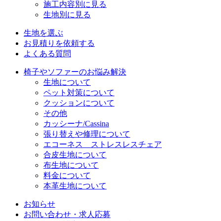
施工内容別に見る
生地別に見る
生地を選ぶ
お見積りを依頼する
よくある質問
椅子やソファーのお悩み解決
生地について
ペット対策について
クッションについて
その他
カッシーナ/Cassina
張り替えや修理について
エコーネス ストレスレスチェア
合皮生地について
布生地について
料金について
本革生地について
お知らせ
お問い合わせ・求人応募