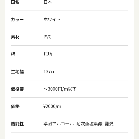
国名
日本
カラー
ホワイト
素材
PVC
柄
無地
生地幅
137㎝
価格帯
～3000円/m以下
価格
¥2000/ｍ
機能性
準耐アルコール
耐次亜塩素酸
難燃