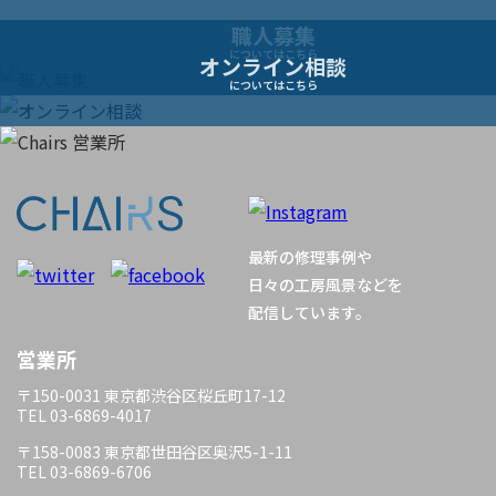
ー
職人募集
についてはこちら
オンライン相談
シ
についてはこちら
ョ
ン
最新の修理事例や
日々の工房風景などを
配信しています。
営業所
〒150-0031 東京都渋谷区桜丘町17-12
TEL 03-6869-4017
〒158-0083 東京都世田谷区奥沢5-1-11
TEL 03-6869-6706