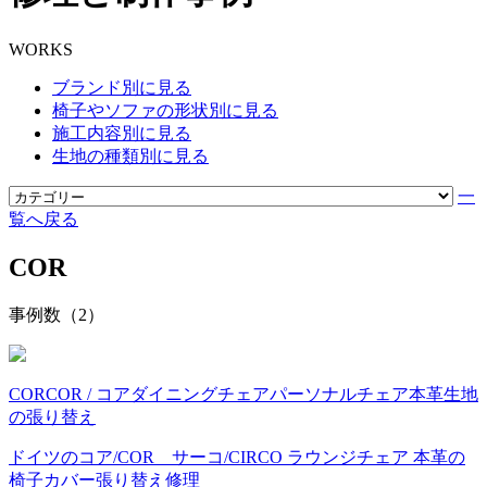
WORKS
ブランド別に見る
椅子やソファの形状別に見る
施工内容別に見る
生地の種類別に見る
一
覧へ戻る
COR
事例数（2）
COR
COR / コア
ダイニングチェア
パーソナルチェア
本革
生地
の張り替え
ドイツのコア/COR サーコ/CIRCO ラウンジチェア 本革の
椅子カバー張り替え修理