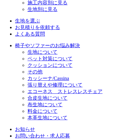
施工内容別に見る
生地別に見る
生地を選ぶ
お見積りを依頼する
よくある質問
椅子やソファーのお悩み解決
生地について
ペット対策について
クッションについて
その他
カッシーナ/Cassina
張り替えや修理について
エコーネス ストレスレスチェア
合皮生地について
布生地について
料金について
本革生地について
お知らせ
お問い合わせ・求人応募