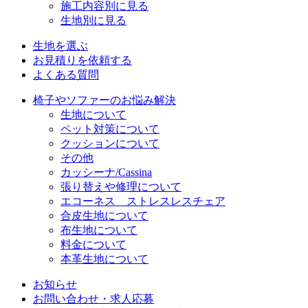
施工内容別に見る
生地別に見る
生地を選ぶ
お見積りを依頼する
よくある質問
椅子やソファーのお悩み解決
生地について
ペット対策について
クッションについて
その他
カッシーナ/Cassina
張り替えや修理について
エコーネス ストレスレスチェア
合皮生地について
布生地について
料金について
本革生地について
お知らせ
お問い合わせ・求人応募