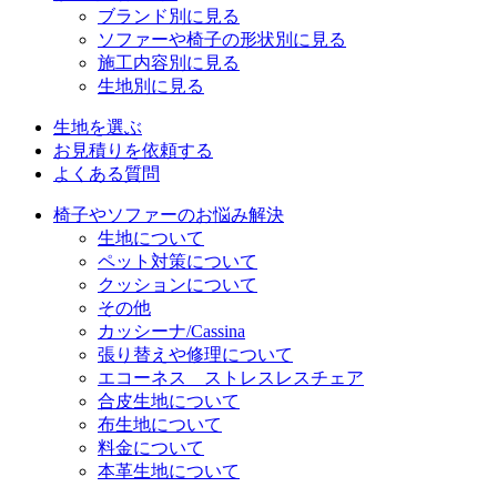
ブランド別に見る
ソファーや椅子の形状別に見る
施工内容別に見る
生地別に見る
生地を選ぶ
お見積りを依頼する
よくある質問
椅子やソファーのお悩み解決
生地について
ペット対策について
クッションについて
その他
カッシーナ/Cassina
張り替えや修理について
エコーネス ストレスレスチェア
合皮生地について
布生地について
料金について
本革生地について