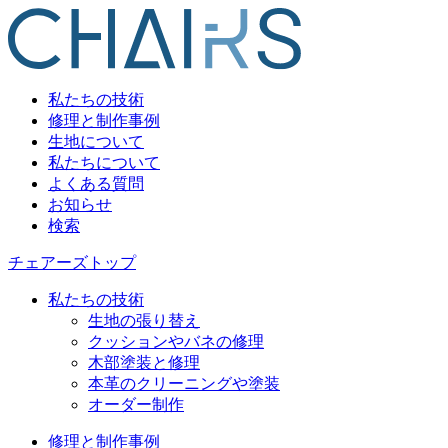
私たちの技術
修理と制作事例
生地について
私たちについて
よくある質問
お知らせ
検索
チェアーズトップ
私たちの技術
生地の張り替え
クッションやバネの修理
木部塗装と修理
本革のクリーニングや塗装
オーダー制作
修理と制作事例