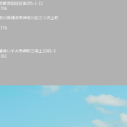
 東京都世田谷区奥沢5-1-11
6706
6 神奈川県横浜市神奈川区三ツ沢上町
4770
 千葉県いすみ市岬町江場土3285-3
6361