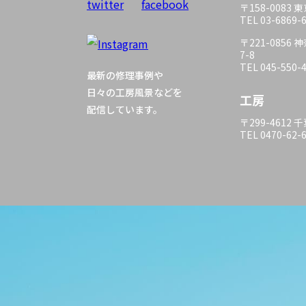
〒158-0083
TEL 03-6869-
〒221-085
7-8
TEL 045-550-
最新の修理事例や
日々の工房風景などを
工房
配信しています。
〒299-4612
TEL 0470-62-