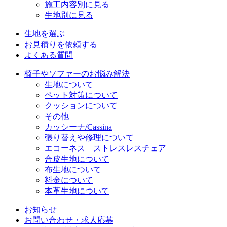
施工内容別に見る
生地別に見る
生地を選ぶ
お見積りを依頼する
よくある質問
椅子やソファーのお悩み解決
生地について
ペット対策について
クッションについて
その他
カッシーナ/Cassina
張り替えや修理について
エコーネス ストレスレスチェア
合皮生地について
布生地について
料金について
本革生地について
お知らせ
お問い合わせ・求人応募