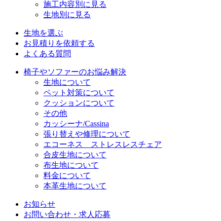
施工内容別に見る
生地別に見る
生地を選ぶ
お見積りを依頼する
よくある質問
椅子やソファーのお悩み解決
生地について
ペット対策について
クッションについて
その他
カッシーナ/Cassina
張り替えや修理について
エコーネス ストレスレスチェア
合皮生地について
布生地について
料金について
本革生地について
お知らせ
お問い合わせ・求人応募