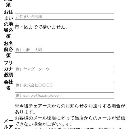
須
お住
まい
の地
市・区までで構いません。
域
必
須
お名
前
必
須
フリ
ガナ
必須
会社
名
※今後チェアーズからのお知らせをお送りする場合が
あります。
お客様のメール環境に寄って当店からのメールが受信
メー
できない場合がございます。
ルア