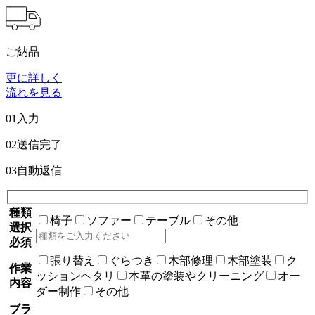
ご納品
更に詳しく
流れを見る
01
入力
02
送信完了
03
自動返信
種類
椅子
ソファー
テーブル
その他
選択
必須
張り替え
ぐらつき
木部修理
木部塗装
ク
作業
ッションヘタリ
本革の塗装やクリーニング
オー
内容
ダー制作
その他
ブラ