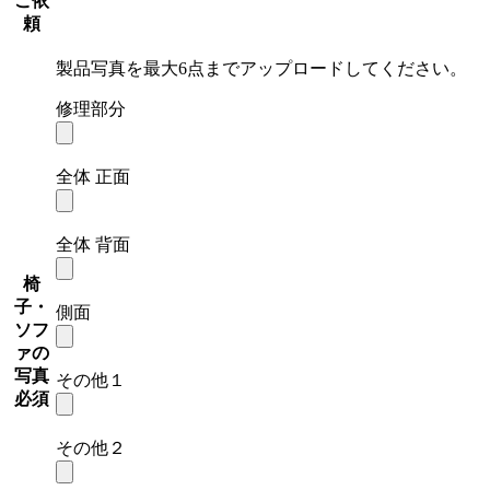
ご依
頼
製品写真を最大6点までアップロードしてください。
修理部分
全体 正面
全体 背面
椅
子・
側面
ソフ
ァの
写真
その他１
必須
その他２