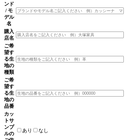
ンド
/ モ
デル
名
購入
店名
ご希
望す
る生
地の
種類
ご希
望す
る生
地の
品番
カッ
トサ
ンプ
あり
なし
ルの