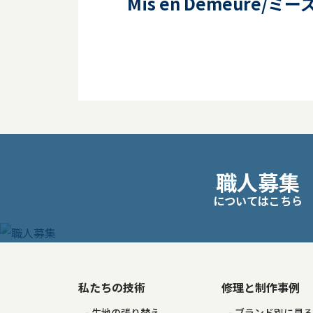
Mis en Demeure/
投
職人募集
稿
についてはこちら
ナ
ビ
ゲ
私たちの技術
修理と制作事例
生地の張り替え
ブランド別に見