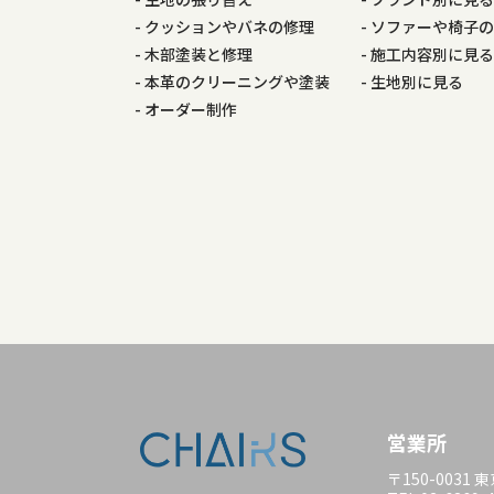
ー
クッションやバネの修理
ソファーや椅子
木部塗装と修理
施工内容別に見
シ
本革のクリーニングや塗装
生地別に見る
オーダー制作
ョ
ン
営業所
〒150-0031