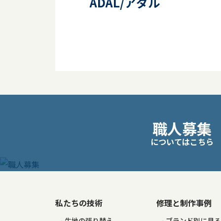
ADAL/アダル
投
職人募集
稿
についてはこちら
ナ
ビ
ゲ
私たちの技術
修理と制作事例
生地の張り替え
ブランド別に見