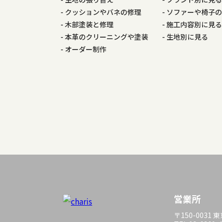
ー
クッションやバネの修理
ソファーや椅子
木部塗装と修理
施工内容別に見
シ
本革のクリーニングや塗装
生地別に見る
オーダー制作
ョ
ン
営業所
〒150-0031