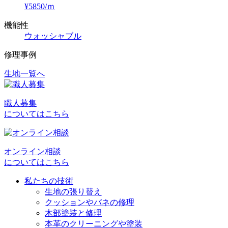
¥5850/ｍ
機能性
ウォッシャブル
修理事例
生地一覧へ
投
稿
職人募集
ナ
についてはこちら
ビ
ゲ
オンライン相談
ー
についてはこちら
シ
私たちの技術
ョ
生地の張り替え
クッションやバネの修理
ン
木部塗装と修理
本革のクリーニングや塗装