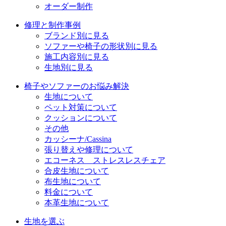
オーダー制作
修理と制作事例
ブランド別に見る
ソファーや椅子の形状別に見る
施工内容別に見る
生地別に見る
椅子やソファーのお悩み解決
生地について
ペット対策について
クッションについて
その他
カッシーナ/Cassina
張り替えや修理について
エコーネス ストレスレスチェア
合皮生地について
布生地について
料金について
本革生地について
生地を選ぶ