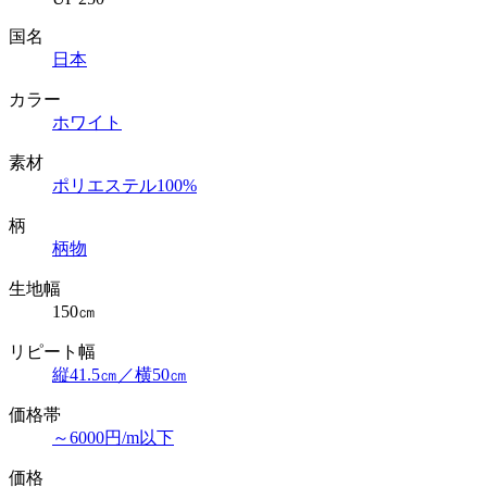
国名
日本
カラー
ホワイト
素材
ポリエステル100%
柄
柄物
生地幅
150㎝
リピート幅
縦41.5㎝／横50㎝
価格帯
～6000円/m以下
価格