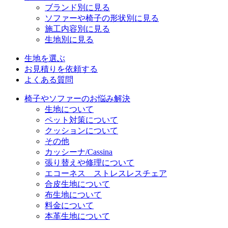
ブランド別に見る
ソファーや椅子の形状別に見る
施工内容別に見る
生地別に見る
生地を選ぶ
お見積りを依頼する
よくある質問
椅子やソファーのお悩み解決
生地について
ペット対策について
クッションについて
その他
カッシーナ/Cassina
張り替えや修理について
エコーネス ストレスレスチェア
合皮生地について
布生地について
料金について
本革生地について