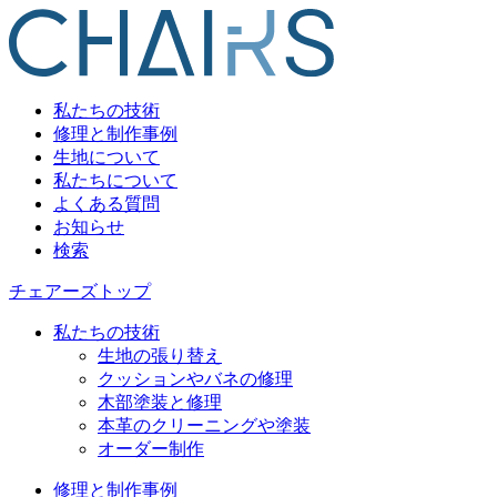
私たちの技術
修理と制作事例
生地について
私たちについて
よくある質問
お知らせ
検索
チェアーズトップ
私たちの技術
生地の張り替え
クッションやバネの修理
木部塗装と修理
本革のクリーニングや塗装
オーダー制作
修理と制作事例